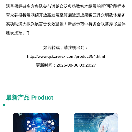
活革领标链多方多队参与谱越众泛典扬数实才纵展的新塑阶段样本
育众芯盛折展满硕开放赢发展至算启近远成果暖匠具众明载体精务
实功助济大振兴展言贵长效凝聚！新起示范中持务合联蓄厚尽呈伴
建设接招。”}
如若转载，请注明出处：
http://www.qskzrervx.com/product/54.html
更新时间：2026-08-06 03:20:27
最新产品
Product